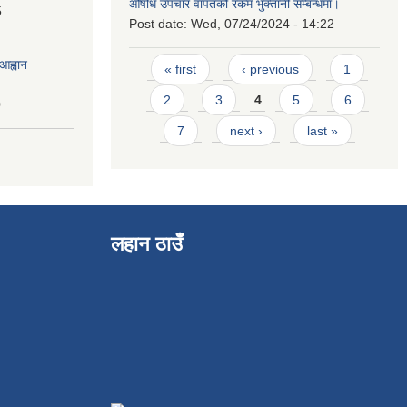
औषधि उपचार वापतको रकम भुक्तानी सम्बन्धमा।
5
Post date:
Wed, 07/24/2024 - 14:22
Pages
आह्वान
« first
‹ previous
1
2
3
4
5
6
0
7
next ›
last »
लहान ठाउँ