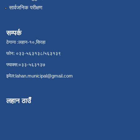
सार्वजनिक परीक्षण
सम्पर्क
ठेगाना :लहान-१०,सिरहा
फोन: ०३३-५६३१३८/५६३१३९
फ्याक्स:०३३-५६३१३७
इमेल:
lahan.municipal@gmail.com
लहान ठाउँ