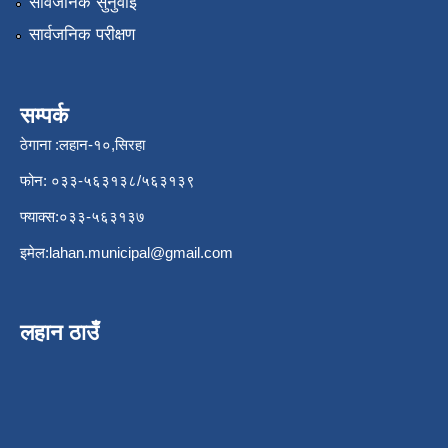
सार्वजनिक सुनुवाई
सार्वजनिक परीक्षण
सम्पर्क
ठेगाना :लहान-१०,सिरहा
फोन: ०३३-५६३१३८/५६३१३९
फ्याक्स:०३३-५६३१३७
इमेल:
lahan.municipal@gmail.com
लहान ठाउँ