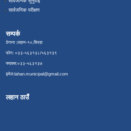
सार्वजनिक सुनुवाई
सार्वजनिक परीक्षण
सम्पर्क
ठेगाना :लहान-१०,सिरहा
फोन: ०३३-५६३१३८/५६३१३९
फ्याक्स:०३३-५६३१३७
इमेल:
lahan.municipal@gmail.com
लहान ठाउँ