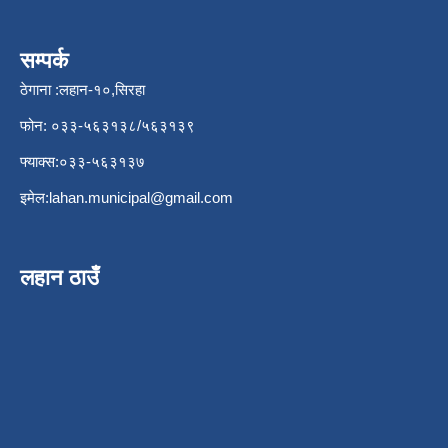
सम्पर्क
ठेगाना :लहान-१०,सिरहा
फोन: ०३३-५६३१३८/५६३१३९
फ्याक्स:०३३-५६३१३७
इमेल:
lahan.municipal@gmail.com
लहान ठाउँ