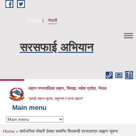
Skip to main content
English
नेपाली
सरसफाई अभियान
लहान नगरपालिका लहान, सिराहा, मधेश प्रदेश, नेपाल
"हाम्रो लहान-सुन्दर, समुन्नत र सभ्य लहान"
Main menu
You are here
Home
» सार्वजनिक पोखरी ठेक्का सम्बन्धि शिलबन्दी दरभाउपत्र आह्वान सूचना