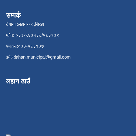
सम्पर्क
ठेगाना :लहान-१०,सिरहा
फोन: ०३३-५६३१३८/५६३१३९
फ्याक्स:०३३-५६३१३७
इमेल:
lahan.municipal@gmail.com
लहान ठाउँ