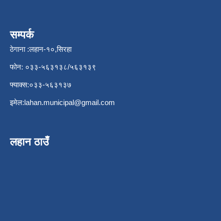
सम्पर्क
ठेगाना :लहान-१०,सिरहा
फोन: ०३३-५६३१३८/५६३१३९
फ्याक्स:०३३-५६३१३७
इमेल:
lahan.municipal@gmail.com
लहान ठाउँ