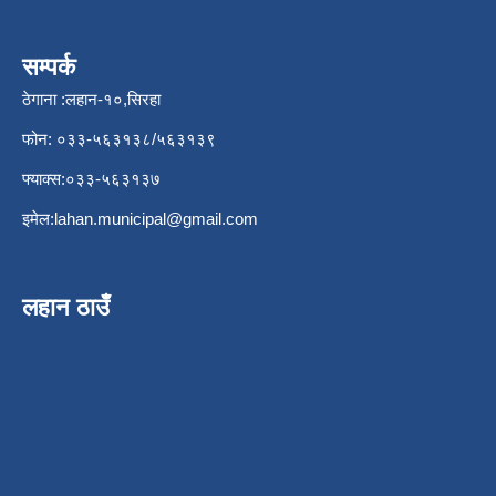
सम्पर्क
ठेगाना :लहान-१०,सिरहा
फोन: ०३३-५६३१३८/५६३१३९
फ्याक्स:०३३-५६३१३७
इमेल:
lahan.municipal@gmail.com
लहान ठाउँ