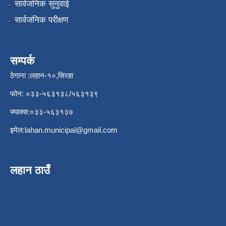
सार्वजनिक सुनुवाई
सार्वजनिक परीक्षण
सम्पर्क
ठेगाना :लहान-१०,सिरहा
फोन: ०३३-५६३१३८/५६३१३९
फ्याक्स:०३३-५६३१३७
इमेल:
lahan.municipal@gmail.com
लहान ठाउँ