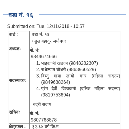
वडा नं. १६
Submitted on:
Tue, 12/11/2018 - 10:57
वार्ड ः
वडा नं. १६
गडुल बहादुर जर्घामगर
अध्यक्षः
मो. नंः
9844674666
भाइकाजी खडका (9848282307)
राधेश्‍याम चौधरी (9863960529)
बिष्णु माया लायो मगर (महिला सदस्य)
सदस्यहरुः
(9849638264)
प्रेम देवी विश्‍वकर्मा (दलित महिला सदस्य)
(9819753694)
बद्री सदाय
सचिवः
मो. नंः
9807768878
क्षेत्रफल ः
३२.३४ बर्ग कि.म