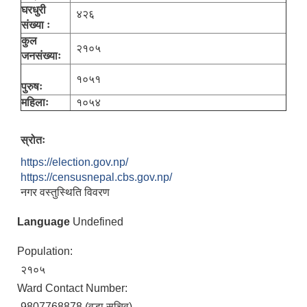
घरधुरी
४२६
संख्या ः
कुल
२१०५
जनसंख्याः
१०५१
पुरुषः
महिलाः
१०५४
स्रोतः
https://election.gov.np/
https://censusnepal.cbs.gov.np/
नगर वस्तुस्थिति विवरण
Language
Undefined
Population:
२१०५
Ward Contact Number:
9807768878 (वडा सचिव)