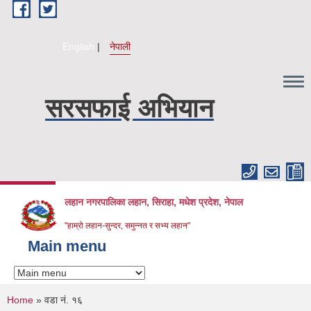
Skip to main content
English
नेपाली
सरसफाई अभियान
लहान नगरपालिका लहान, सिराहा, मधेश प्रदेश, नेपाल
"हाम्रो लहान-सुन्दर, समुन्नत र सभ्य लहान"
Main menu
You are here
Home
» वडा नं. १६