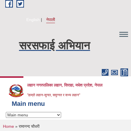
Skip to main content
English
नेपाली
सरसफाई अभियान
लहान नगरपालिका लहान, सिराहा, मधेश प्रदेश, नेपाल
"हाम्रो लहान-सुन्दर, समुन्नत र सभ्य लहान"
Main menu
You are here
Home
» रामानन्द चौधरी