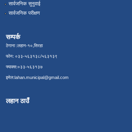
सार्वजनिक सुनुवाई
सार्वजनिक परीक्षण
सम्पर्क
ठेगाना :लहान-१०,सिरहा
फोन: ०३३-५६३१३८/५६३१३९
फ्याक्स:०३३-५६३१३७
इमेल:
lahan.municipal@gmail.com
लहान ठाउँ