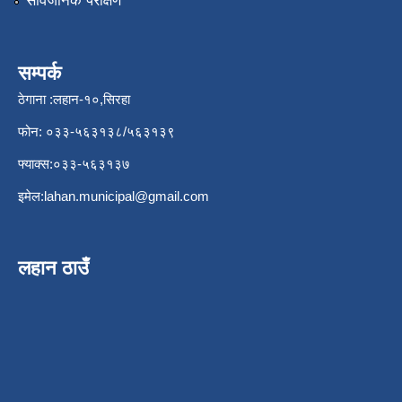
सार्वजनिक परीक्षण
सम्पर्क
ठेगाना :लहान-१०,सिरहा
फोन: ०३३-५६३१३८/५६३१३९
फ्याक्स:०३३-५६३१३७
इमेल:
lahan.municipal@gmail.com
लहान ठाउँ