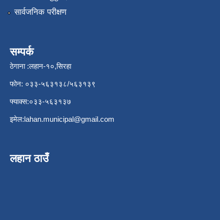
सार्वजनिक परीक्षण
सम्पर्क
ठेगाना :लहान-१०,सिरहा
फोन: ०३३-५६३१३८/५६३१३९
फ्याक्स:०३३-५६३१३७
इमेल:
lahan.municipal@gmail.com
लहान ठाउँ