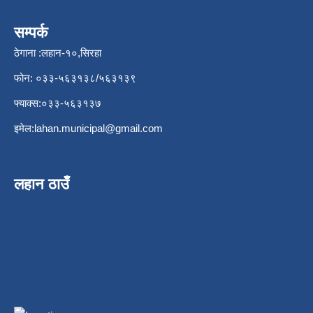
सम्पर्क
ठेगाना :लहान-१०,सिरहा
फोन: ०३३-५६३१३८/५६३१३९
फ्याक्स:०३३-५६३१३७
इमेल:
lahan.municipal@gmail.com
लहान ठाउँ