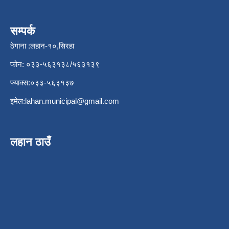
सम्पर्क
ठेगाना :लहान-१०,सिरहा
फोन: ०३३-५६३१३८/५६३१३९
फ्याक्स:०३३-५६३१३७
इमेल:
lahan.municipal@gmail.com
लहान ठाउँ