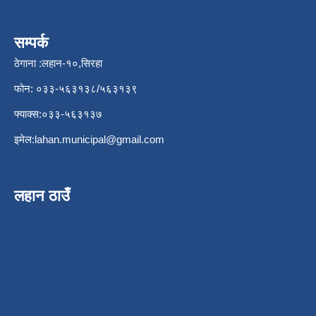
सम्पर्क
ठेगाना :लहान-१०,सिरहा
फोन: ०३३-५६३१३८/५६३१३९
फ्याक्स:०३३-५६३१३७
इमेल:
lahan.municipal@gmail.com
लहान ठाउँ