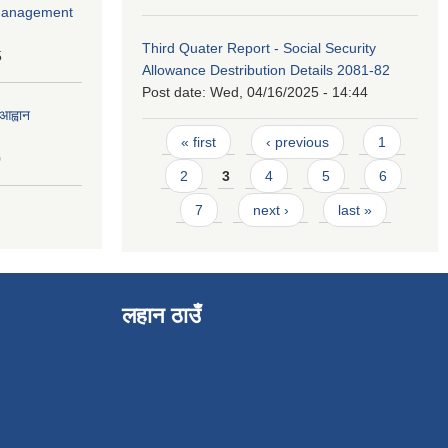
r Management
Third Quater Report - Social Security
5
Allowance Destribution Details 2081-82
Post date:
Wed, 04/16/2025 - 14:44
आह्वान
Pages
« first
‹ previous
1
0
2
3
4
5
6
7
next ›
last »
लहान ठाउँ