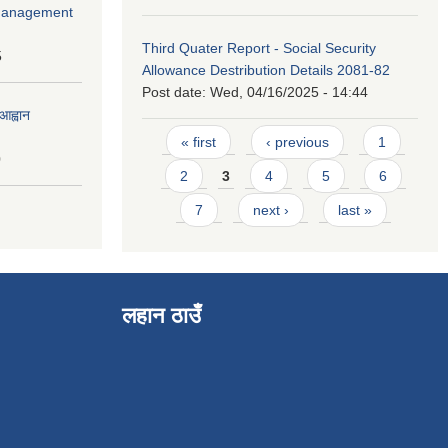
r Management
Third Quater Report - Social Security
5
Allowance Destribution Details 2081-82
Post date:
Wed, 04/16/2025 - 14:44
आह्वान
Pages
« first
‹ previous
1
0
2
3
4
5
6
7
next ›
last »
लहान ठाउँ