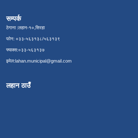
सम्पर्क
ठेगाना :लहान-१०,सिरहा
फोन: ०३३-५६३१३८/५६३१३९
फ्याक्स:०३३-५६३१३७
इमेल:
lahan.municipal@gmail.com
लहान ठाउँ