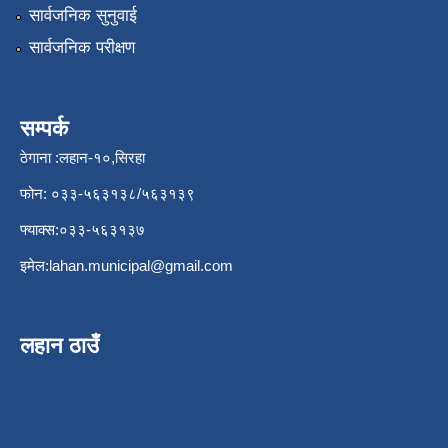
सार्वजनिक सुनुवाई
सार्वजनिक परीक्षण
सम्पर्क
ठेगाना :लहान-१०,सिरहा
फोन: ०३३-५६३१३८/५६३१३९
फ्याक्स:०३३-५६३१३७
इमेल:
lahan.municipal@gmail.com
लहान ठाउँ