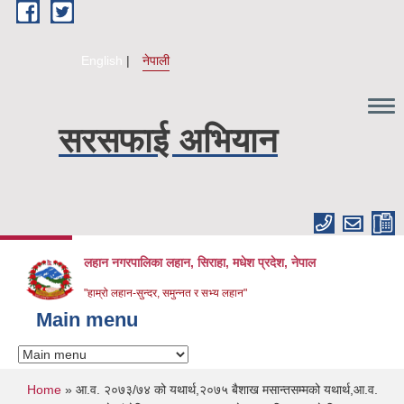
Skip to main content
English
नेपाली
सरसफाई अभियान
लहान नगरपालिका लहान, सिराहा, मधेश प्रदेश, नेपाल
"हाम्रो लहान-सुन्दर, समुन्नत र सभ्य लहान"
Main menu
You are here
Home
» आ.व. २०७३/७४ को यथार्थ,२०७५ बैशाख मसान्तसम्मको यथार्थ,आ.व.