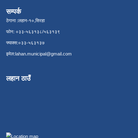
सम्पर्क
ठेगाना :लहान-१०,सिरहा
फोन: ०३३-५६३१३८/५६३१३९
फ्याक्स:०३३-५६३१३७
इमेल:
lahan.municipal@gmail.com
लहान ठाउँ