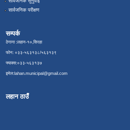
सार्वजनिक सुनुवाई
सार्वजनिक परीक्षण
सम्पर्क
ठेगाना :लहान-१०,सिरहा
फोन: ०३३-५६३१३८/५६३१३९
फ्याक्स:०३३-५६३१३७
इमेल:
lahan.municipal@gmail.com
लहान ठाउँ