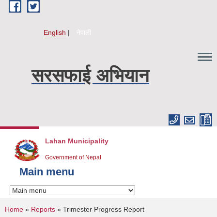
Skip to main content
English
नेपाली
सरसफाई अभियान
Lahan Municipality
Government of Nepal
Main menu
You are here
Home
»
Reports
» Trimester Progress Report