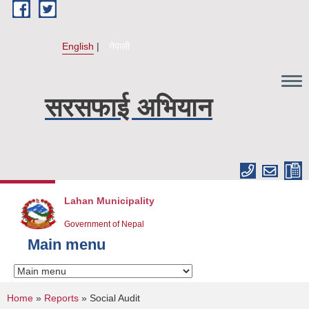
Skip to main content
English
नेपाली
सरसफाई अभियान
Lahan Municipality
Government of Nepal
Main menu
You are here
Home
»
Reports
» Social Audit