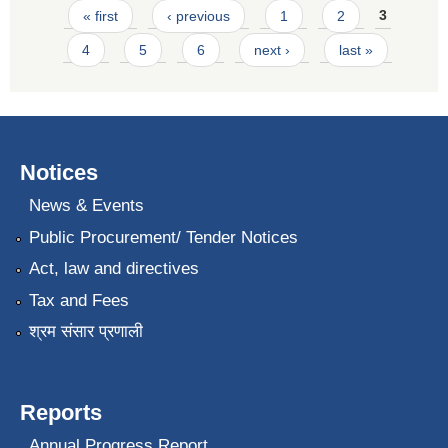
Pages
« first
‹ previous
1
2
3
4
5
6
next ›
last »
Notices
News & Events
Public Procurement/ Tender Notices
Act, law and directives
Tax and Fees
श्रम संसार प्रणाली
Reports
Annual Progress Report