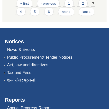
Pages
« first
‹ previous
1
2
3
4
5
6
next ›
last »
Notices
News & Events
Public Procurement/ Tender Notices
Act, law and directives
Tax and Fees
श्रम संसार प्रणाली
Reports
Annual Progress Report