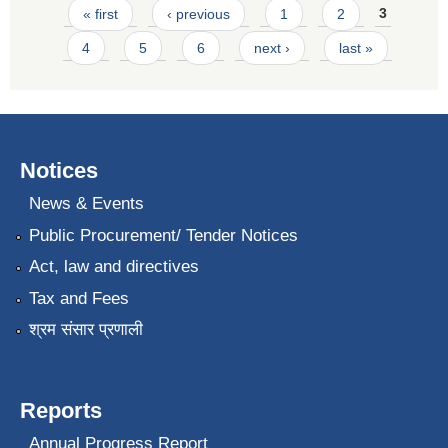
Pages
« first
‹ previous
1
2
3
4
5
6
next ›
last »
Notices
News & Events
Public Procurement/ Tender Notices
Act, law and directives
Tax and Fees
श्रम संसार प्रणाली
Reports
Annual Progress Report