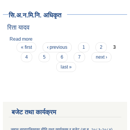
सि.अ.न.मि.नि. अधिकृत
रिता यादव
Read more
about रिता यादव
Pages
« first
‹ previous
1
2
3
4
5
6
7
next ›
last »
बजेट तथा कार्यक्रम
लहान नगरपालिकाका नीति तथा कार्यक्रम र बजेट (आ.ब. २०८३-२०८४)