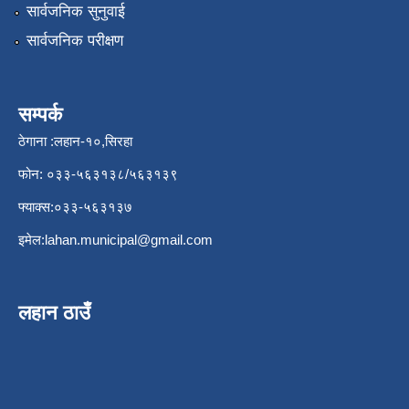
सार्वजनिक सुनुवाई
सार्वजनिक परीक्षण
सम्पर्क
ठेगाना :लहान-१०,सिरहा
फोन: ०३३-५६३१३८/५६३१३९
फ्याक्स:०३३-५६३१३७
इमेल:
lahan.municipal@gmail.com
लहान ठाउँ