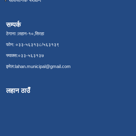
सार्वजनिक परीक्षण
सम्पर्क
ठेगाना :लहान-१०,सिरहा
फोन: ०३३-५६३१३८/५६३१३९
फ्याक्स:०३३-५६३१३७
इमेल:
lahan.municipal@gmail.com
लहान ठाउँ