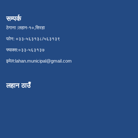
सम्पर्क
ठेगाना :लहान-१०,सिरहा
फोन: ०३३-५६३१३८/५६३१३९
फ्याक्स:०३३-५६३१३७
इमेल:
lahan.municipal@gmail.com
लहान ठाउँ