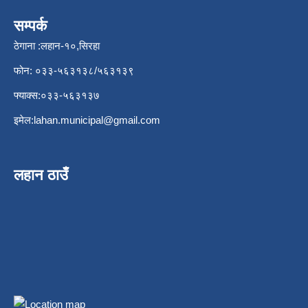
सम्पर्क
ठेगाना :लहान-१०,सिरहा
फोन: ०३३-५६३१३८/५६३१३९
फ्याक्स:०३३-५६३१३७
इमेल:
lahan.municipal@gmail.com
लहान ठाउँ