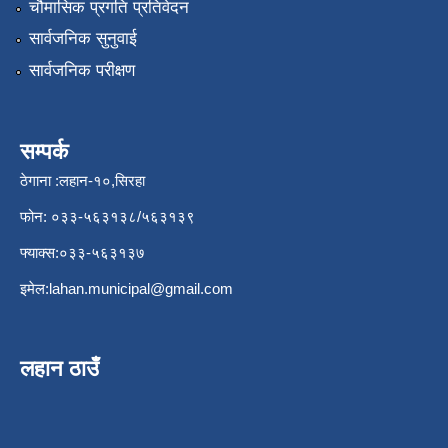
चौमासिक प्रगति प्रतिवेदन
सार्वजनिक सुनुवाई
सार्वजनिक परीक्षण
सम्पर्क
ठेगाना :लहान-१०,सिरहा
फोन: ०३३-५६३१३८/५६३१३९
फ्याक्स:०३३-५६३१३७
इमेल:
lahan.municipal@gmail.com
लहान ठाउँ