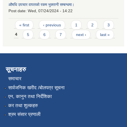
औषधि उपचार वापतको रकम भुक्तानी सम्बन्धमा।
Post date:
Wed, 07/24/2024 - 14:22
Pages
« first
‹ previous
1
2
3
4
5
6
7
next ›
last »
सूचनाहरु
समाचार
सार्वजनिक खरीद /बोलपत्र सूचना
एन, कानुन तथा निर्देशिका
कर तथा शुल्कहरु
श्रम संसार प्रणाली