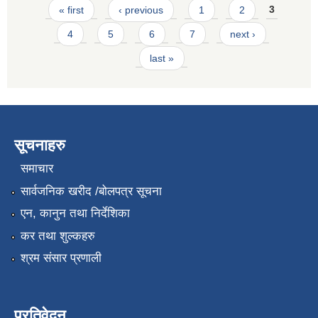
Pages
« first
‹ previous
1
2
3
4
5
6
7
next ›
last »
सूचनाहरु
समाचार
सार्वजनिक खरीद /बोलपत्र सूचना
एन, कानुन तथा निर्देशिका
कर तथा शुल्कहरु
श्रम संसार प्रणाली
प्रतिवेदन